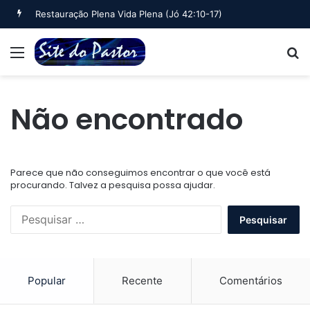
Restauração Plena Vida Plena (Jó 42:10-17)
Menu
B
Não encontrado
Parece que não conseguimos encontrar o que você está
procurando. Talvez a pesquisa possa ajudar.
Pesquisar
por:
Popular
Recente
Comentários