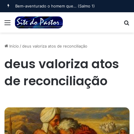
Bem-aventurado o homem que… (Salmo 1)
Menu
B
Início
/
deus valoriza atos de reconciliação
deus valoriza atos
de reconciliação