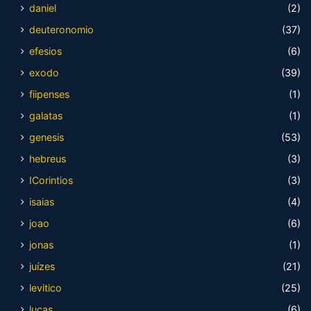
daniel
(2)
deuteronomio
(37)
efesios
(6)
exodo
(39)
fiipenses
(1)
galatas
(1)
genesis
(53)
hebreus
(3)
ICorintios
(3)
isaias
(4)
joao
(6)
jonas
(1)
juízes
(21)
levitico
(25)
lucas
(6)