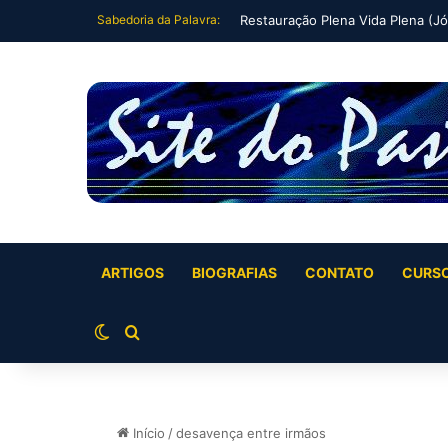
Sabedoria da Palavra:
Fechando um ciclo (Jó 42:7-9)
ARTIGOS
BIOGRAFIAS
CONTATO
CURS
Switch skin
Buscar por
Início
/
desavença entre irmãos