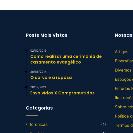
Posts Mais Vistos
Nossas 
02/02/2015
Artigos
Como realizar uma cerimônia de
Biografia
casamento evangélico
Diversos
28/08/2014
O corvo e a raposa
Esboços 
28/12/2021
Estudos B
Envolvidos X Comprometidos
Ilustraçõ
Sobre nós
Categorias
Política 
1cronicas
(1)
Termos d