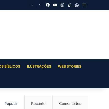
Facebook
YouTube
Instagram
TikTok
WhatsApp
Barra Latera
S BÍBLICOS
ILUSTRAÇÕES
WEB STORIES
Popular
Recente
Comentários