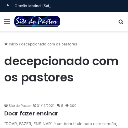
Oração Matinal (Salmo 5)
Menu
B
Início
/
decepcionado com os pastores
decepcionado com
os pastores
Site do Pastor
01/11/2021
5
300
Doar fazer ensinar
“DOAR, FAZER, ENSINAR” é um bom título para este sermão,