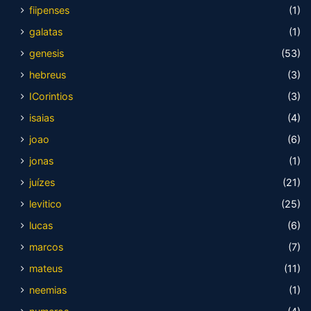
fiipenses
(1)
galatas
(1)
genesis
(53)
hebreus
(3)
ICorintios
(3)
isaias
(4)
joao
(6)
jonas
(1)
juízes
(21)
levitico
(25)
lucas
(6)
marcos
(7)
mateus
(11)
neemias
(1)