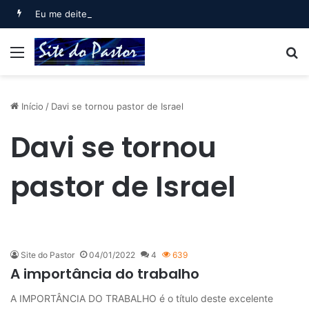
Eu me deitei e dormi (Salmo 3)
Menu
B
Início
/
Davi se tornou pastor de Israel
Davi se tornou
pastor de Israel
Site do Pastor
04/01/2022
4
639
A importância do trabalho
A IMPORTÂNCIA DO TRABALHO é o título deste excelente