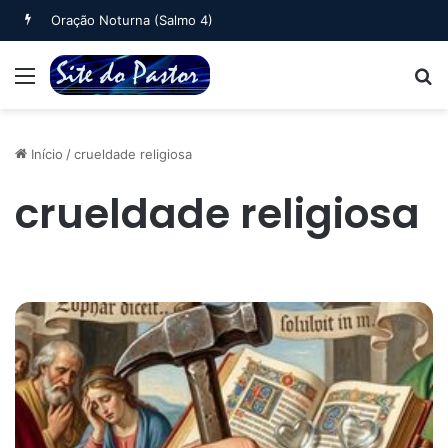
Oração Noturna (Salmo 4)
Menu
B
Início
/
crueldade religiosa
crueldade religiosa