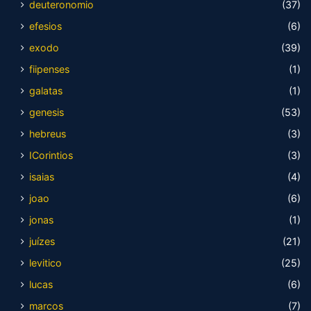
deuteronomio
(37)
efesios
(6)
exodo
(39)
fiipenses
(1)
galatas
(1)
genesis
(53)
hebreus
(3)
ICorintios
(3)
isaias
(4)
joao
(6)
jonas
(1)
juízes
(21)
levitico
(25)
lucas
(6)
marcos
(7)