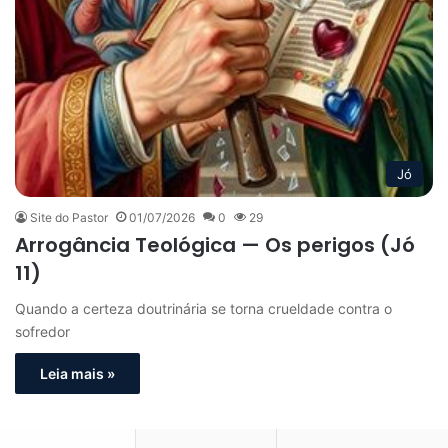
Jó
Site do Pastor
01/07/2026
0
29
Arrogância Teológica — Os perigos (Jó
11)
Quando a certeza doutrinária se torna crueldade contra o
sofredor
Leia mais »