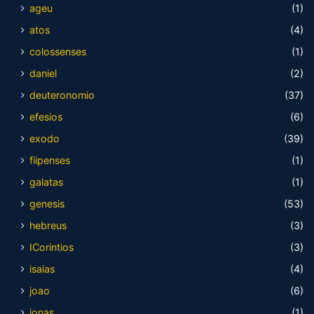
ageu
(1)
atos
(4)
colossenses
(1)
daniel
(2)
deuteronomio
(37)
efesios
(6)
exodo
(39)
fiipenses
(1)
galatas
(1)
genesis
(53)
hebreus
(3)
ICorintios
(3)
isaias
(4)
joao
(6)
jonas
(1)