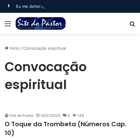
Eu me deitei e dormi (Salmo 3)
Menu
B
Início
/
Convocação espiritual
Convocação
espiritual
Site do Pastor
16/01/2025
0
149
O Toque da Trombeta (Números Cap.
10)