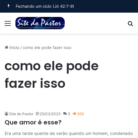
Fechando um ciclo (Jó 42:7-9)
Menu
B
Início
/
como ele pode fazer isso
como ele pode
fazer isso
Site do Pastor
25/03/2023
3
656
Que amor é esse?
Era uma tarde quente de verão quando um homem, condenado