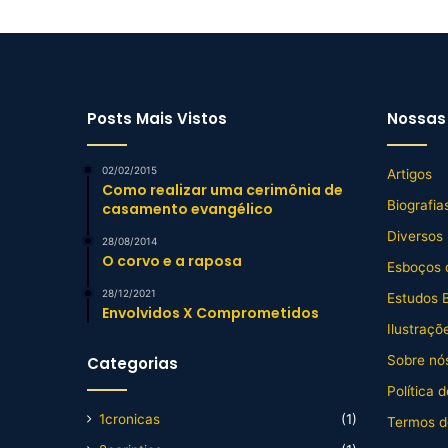
Posts Mais Vistos
Nossas 
02/02/2015
Artigos
Como realizar uma cerimônia de
Biografia
casamento evangélico
Diversos
28/08/2014
O corvo e a raposa
Esboços 
28/12/2021
Estudos B
Envolvidos X Comprometidos
Ilustraçõ
Sobre nós
Categorias
Política 
1cronicas
(1)
Termos d