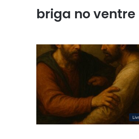
briga no ventr
Liv