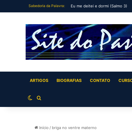
Sabedoria da Palavra:
Tu és meu filho, Eu hoje te gerei
ARTIGOS
BIOGRAFIAS
CONTATO
CURS
Switch skin
Buscar por
Início
/
briga no ventre materno