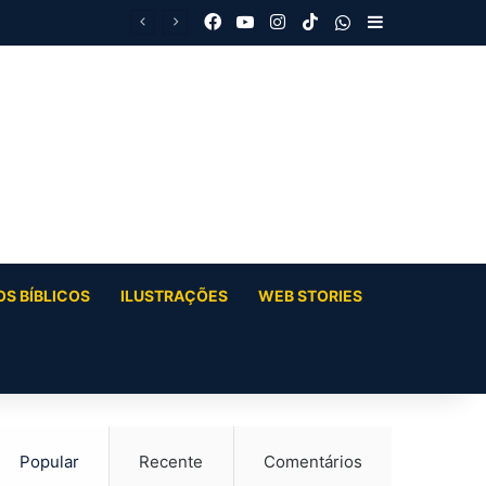
Facebook
YouTube
Instagram
TikTok
WhatsApp
Barra Latera
S BÍBLICOS
ILUSTRAÇÕES
WEB STORIES
Popular
Recente
Comentários