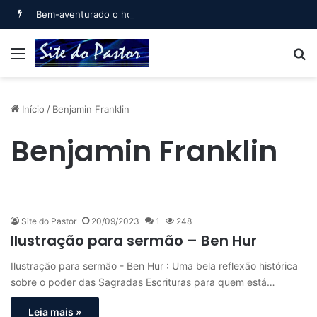
Bem-aventurado o homem que… (Salmo 1)
Menu
B
Início
/
Benjamin Franklin
Benjamin Franklin
Site do Pastor
20/09/2023
1
248
Ilustração para sermão – Ben Hur
Ilustração para sermão - Ben Hur : Uma bela reflexão histórica
sobre o poder das Sagradas Escrituras para quem está…
Leia mais »