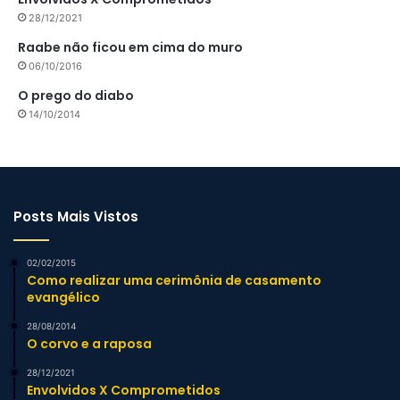
28/12/2021
Raabe não ficou em cima do muro
06/10/2016
O prego do diabo
14/10/2014
Posts Mais Vistos
02/02/2015
Como realizar uma cerimônia de casamento
evangélico
28/08/2014
O corvo e a raposa
28/12/2021
Envolvidos X Comprometidos