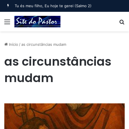
Bem-aventurado o homem que… (Salmo 1)
Menu
B
Início
/
as circunstâncias mudam
as circunstâncias
mudam