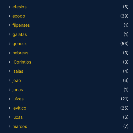
efesios
(6)
exodo
(39)
fiipenses
(1)
galatas
(1)
genesis
(53)
hebreus
(3)
ICorintios
(3)
isaias
(4)
joao
(6)
jonas
(1)
juízes
(21)
levitico
(25)
lucas
(6)
marcos
(7)