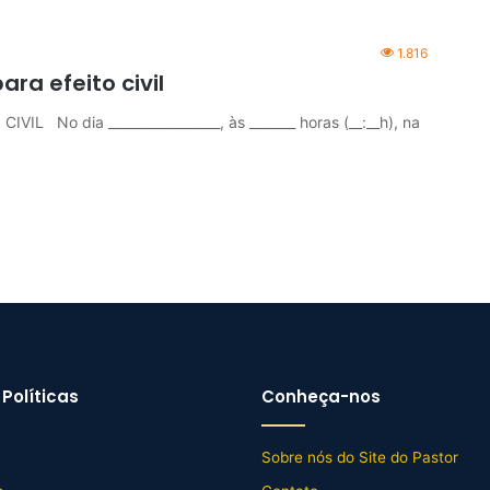
1.816
ra efeito civil
No dia _________________, às _______ horas (__:__h), na
Políticas
Conheça-nos
Sobre nós do Site do Pastor