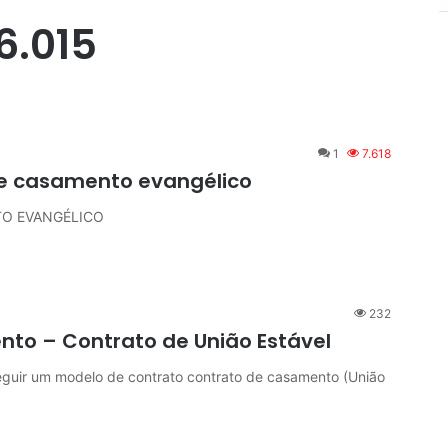
6.015
1
7.618
de casamento evangélico
TO EVANGÉLICO
232
to – Contrato de União Estável
r um modelo de contrato contrato de casamento (União