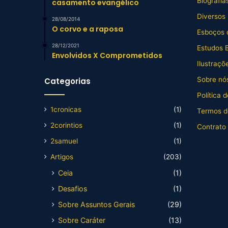
Biografia
casamento evangélico
Diversos
28/08/2014
O corvo e a raposa
Esboços 
28/12/2021
Estudos B
Envolvidos X Comprometidos
Ilustraçõ
Sobre nós
Categorias
Política 
1cronicas
(1)
Termos d
2corintios
(1)
Contrato
2samuel
(1)
Artigos
(203)
Ceia
(1)
Desafios
(1)
Sobre Assuntos Gerais
(29)
Sobre Caráter
(13)