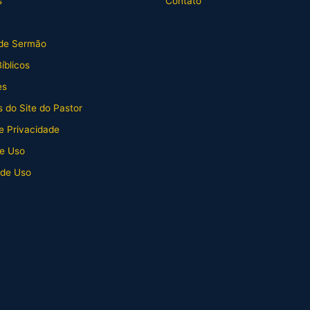
s
Contato
de Sermão
íblicos
es
 do Site do Pastor
de Privacidade
e Uso
 de Uso