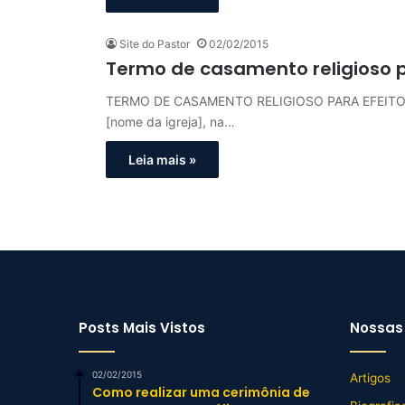
Site do Pastor
02/02/2015
Termo de casamento religioso pa
TERMO DE CASAMENTO RELIGIOSO PARA EFEITO CIVIL 
[nome da igreja], na…
Leia mais »
Posts Mais Vistos
Nossas 
02/02/2015
Artigos
Como realizar uma cerimônia de