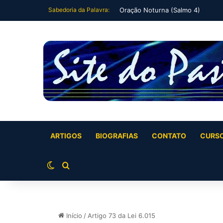
Sabedoria da Palavra:
Oração Noturna (Salmo 4)
ARTIGOS
BIOGRAFIAS
CONTATO
CURS
Switch skin
Buscar por
Início
/
Artigo 73 da Lei 6.015