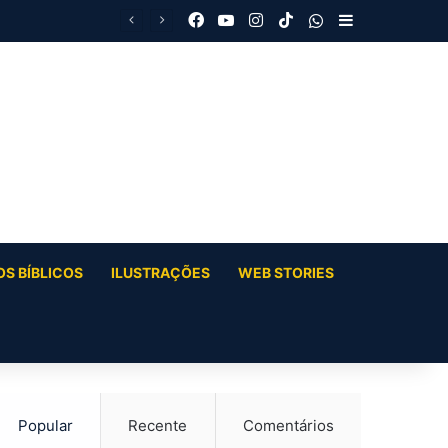
Facebook
YouTube
Instagram
TikTok
WhatsApp
Barra Latera
S BÍBLICOS
ILUSTRAÇÕES
WEB STORIES
Popular
Recente
Comentários