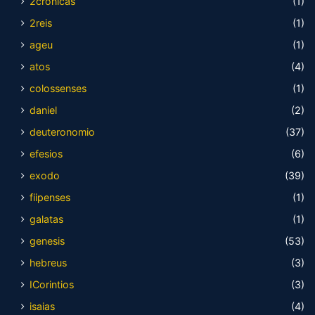
2cronicas
(1)
2reis
(1)
ageu
(1)
atos
(4)
colossenses
(1)
daniel
(2)
deuteronomio
(37)
efesios
(6)
exodo
(39)
fiipenses
(1)
galatas
(1)
genesis
(53)
hebreus
(3)
ICorintios
(3)
isaias
(4)