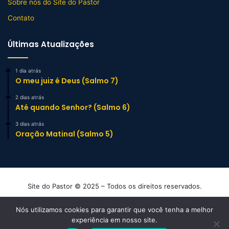
Sobre nós do Site do Pastor
Contato
Últimas Atualizações
1 dia atrás
O meu juiz é Deus (Salmo 7)
2 dias atrás
Até quando Senhor? (Salmo 6)
3 dias atrás
Oração Matinal (Salmo 5)
Site do Pastor © 2025 – Todos os direitos reservados.
Mensagens e Esboços de Sermão Evangélicos
Nós utilizamos cookies para garantir que você tenha a melhor
experiência em nosso site.
Facebook
YouTube
Instagram
TikTok
WhatsApp