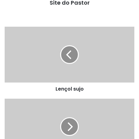
Site do Pastor
Lençol
sujo
Lençol sujo
Sepulcro
caiado