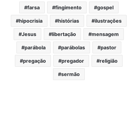
farsa
fingimento
gospel
hipocrisia
histórias
ilustrações
Jesus
libertação
mensagem
parábola
parábolas
pastor
pregação
pregador
religião
sermão