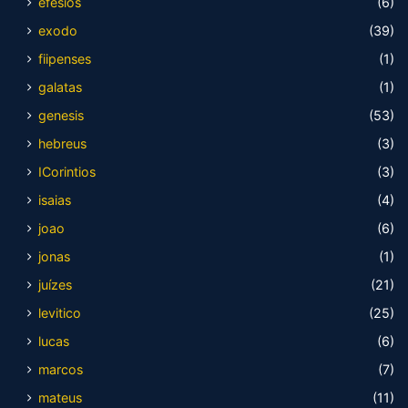
efesios
(6)
exodo
(39)
fiipenses
(1)
galatas
(1)
genesis
(53)
hebreus
(3)
ICorintios
(3)
isaias
(4)
joao
(6)
jonas
(1)
juízes
(21)
levitico
(25)
lucas
(6)
marcos
(7)
mateus
(11)