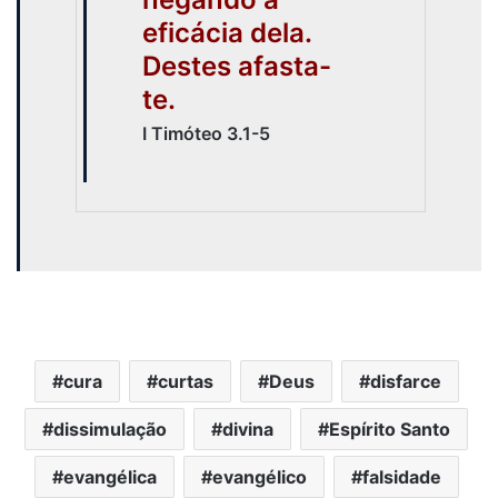
eficácia dela.
Destes afasta-
te.
I Timóteo 3.1-5
cura
curtas
Deus
disfarce
dissimulação
divina
Espírito Santo
evangélica
evangélico
falsidade