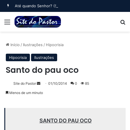
Até quando Senhor? (Salmo 6)
Menu
B
Início
/
Ilustrações
/
Hipocrisia
Hipocrisia
Ilustrações
Santo do pau oco
Mande
Site do Pastor
01/10/2014
0
85
um
Menos de um minuto
e-
mail
SANTO DO PAU OCO