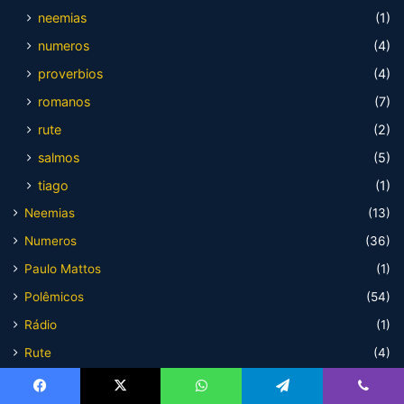
neemias
(1)
numeros
(4)
proverbios
(4)
romanos
(7)
rute
(2)
salmos
(5)
tiago
(1)
Neemias
(13)
Numeros
(36)
Paulo Mattos
(1)
Polêmicos
(54)
Rádio
(1)
Rute
(4)
Salmos
(7)
Facebook
X
WhatsApp
Telegram
Viber