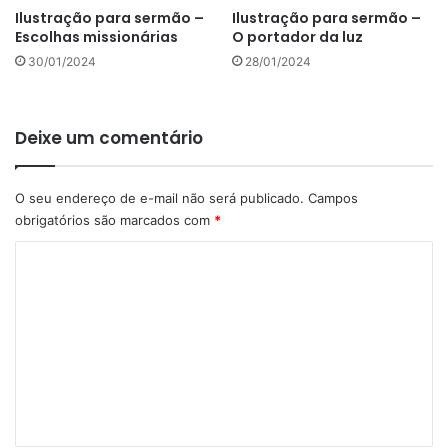
Ilustração para sermão –
Ilustração para sermão –
Escolhas missionárias
O portador da luz
30/01/2024
28/01/2024
Deixe um comentário
O seu endereço de e-mail não será publicado.
Campos
obrigatórios são marcados com
*
C
o
m
e
n
t
á