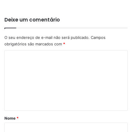
:
Deixe um comentário
O seu endereço de e-mail não será publicado.
Campos
obrigatórios são marcados com
*
C
o
m
e
n
t
á
r
Nome
*
i