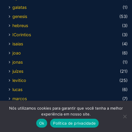
galatas
(1)
genesis
(53)
hebreus
(3)
ICorintios
(3)
isaias
(4)
joao
(6)
jonas
(1)
juízes
(21)
levitico
(25)
lucas
(6)
marcos
(7)
mateus
(11)
Nós utilizamos cookies para garantir que você tenha a melhor
experiência em nosso site.
neemias
(1)
Ok
Política de privacidade
numeros
(4)
Facebook
X
WhatsApp
Telegram
Viber