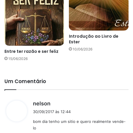
Introdução ao Livro de
Ester
10/06/2026
Entre ter razão e ser feliz
15/06/2026
Um Comentário
d
nelson
i
30/09/2017 às 12:44
s
bom dia tenho um sitio e quero realmente vende-
s
lo
e