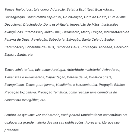
Temas Teológicos, tais como: Adoração, Batalha Espiritual, Boas-obras,
Consagração, Crescimento espiritual, Crucificação, Cruz de Cristo, Cura divina,
Devocional, Discipulado, Dons espirituais, Imposição de Mãos, Ilustrações
evangélicas, Intercessão, Juízo Final, Livramento, Medo, Oração, interpretação da
Palavra de Deus, Revelação, Sabedoria, Salvação, Santa Ceia do Senhor,
Santificação, Soberania de Deus, Temor de Deus, Tribulação, Trindade, Unção do
Espírito Santo, etc.
Temas Ministeriais, tais como: Apologia, Autoridade ministerial, Avivadores,
Avivalistas e Avivamentos, Capacitação, Defesa da Fé, Didática cristã,
Evangelismo, Temas para jovens, Homilética e Hermenêutica, Pregação Bíblica,
Pregação Expositiva, Pregação Temática, como realizar uma cerimônia de
casamento evangélica, etc.
Lembre-se que uma vez cadastrado, você poderá também fazer comentários em
qualquer na grande maioria das nossas publicações. Aproveite. Marque sua
presença.