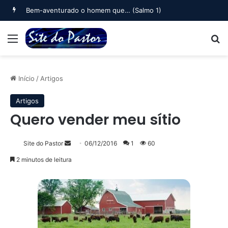
Bem-aventurado o homem que… (Salmo 1)
Menu
B
Início
/
Artigos
Artigos
Quero vender meu sítio
Mande
Site do Pastor
06/12/2016
1
60
um
2 minutos de leitura
e-
mail