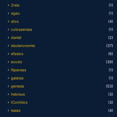
2reis
(1)
ageu
(1)
atos
(4)
colossenses
(1)
daniel
(2)
deuteronomio
(37)
efesios
(6)
exodo
(39)
fiipenses
(1)
galatas
(1)
genesis
(53)
hebreus
(3)
ICorintios
(3)
isaias
(4)