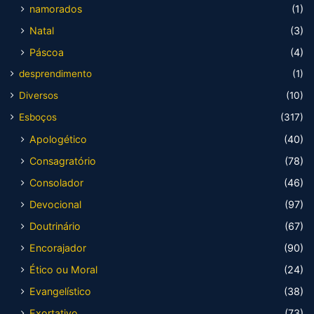
namorados
(1)
Natal
(3)
Páscoa
(4)
desprendimento
(1)
Diversos
(10)
Esboços
(317)
Apologético
(40)
Consagratório
(78)
Consolador
(46)
Devocional
(97)
Doutrinário
(67)
Encorajador
(90)
Ético ou Moral
(24)
Evangelístico
(38)
Exortativo
(73)