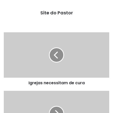
Site do Pastor
Igrejas
necessitam
de
cura
Igrejas necessitam de cura
Tristeza
não
tem
fim