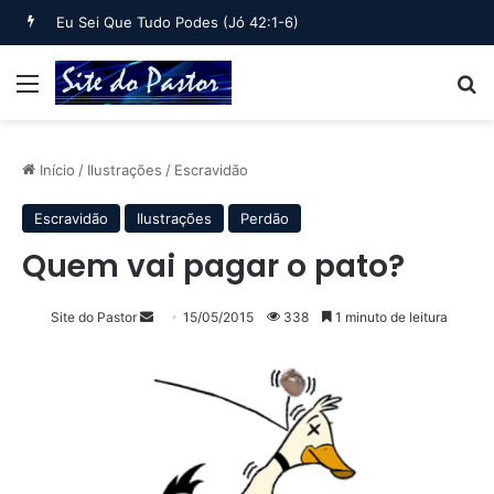
Eu Sei Que Tudo Podes (Jó 42:1-6)
Menu
B
Início
/
Ilustrações
/
Escravidão
Escravidão
Ilustrações
Perdão
Quem vai pagar o pato?
Mande
Site do Pastor
15/05/2015
338
1 minuto de leitura
um
e-
mail