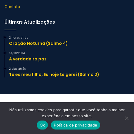
Contato
Últimas Atualizações
2 horas atrás
Oração Noturna (Salmo 4)
14/10/2014
A verdadeira paz
2 dias atrás
Tu és meu filho, Eu hoje te gerei (Salmo 2)
Site do Pastor © 2025 – Todos os direitos reservados.
Nós utilizamos cookies para garantir que você tenha a melhor
Mensagens e Esboços de Sermão Evangélicos
experiência em nosso site.
Ok
Política de privacidade
Facebook
YouTube
Instagram
TikTok
WhatsApp
Facebook
X
WhatsApp
Telegram
Viber