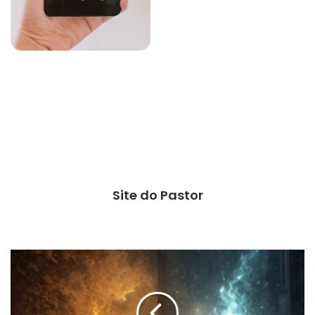
Site do Pastor
Temiam
ao
Senhor,
mas...
(II