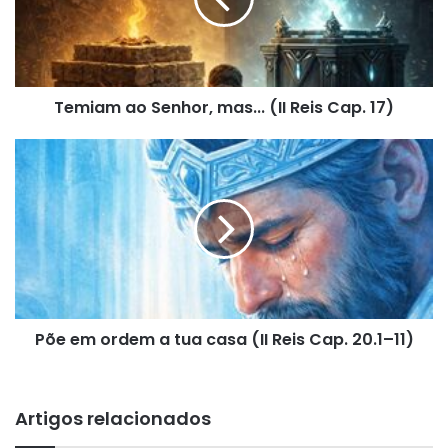
Reis
Cap.
17)
Temiam ao Senhor, mas... (II Reis Cap. 17)
Põe
em
ordem
a
tua
casa
(II
Reis
Cap.
Põe em ordem a tua casa (II Reis Cap. 20.1–11)
20.1–
11)
Artigos relacionados