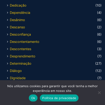
Dedicação
(10)
Dependência
(4)
Desânimo
(6)
Descanso
(2)
Desconfiança
(6)
Descontentamento
(6)
Descontentes
(3)
Desprendimento
(7)
Determinação
(27)
Diálogo
(12)
Dignidade
(7)
Discernimento
(16)
Nós utilizamos cookies para garantir que você tenha a melhor
experiência em nosso site.
Distração
(6)
Ok
Política de privacidade
Domínio Próprio
(17)
Facebook
X
WhatsApp
Telegram
Viber