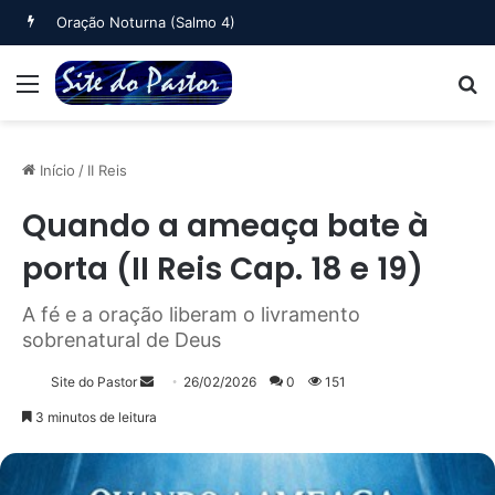
Oração Noturna (Salmo 4)
Menu
B
Início
/
II Reis
Quando a ameaça bate à
porta (II Reis Cap. 18 e 19)
A fé e a oração liberam o livramento
sobrenatural de Deus
Mande
Site do Pastor
26/02/2026
0
151
um
3 minutos de leitura
e-
mail