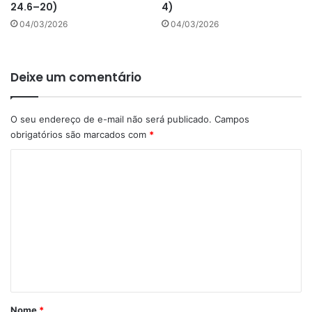
24.6–20)
4)
04/03/2026
04/03/2026
Deixe um comentário
O seu endereço de e-mail não será publicado.
Campos
obrigatórios são marcados com
*
C
o
m
e
n
t
á
r
Nome
*