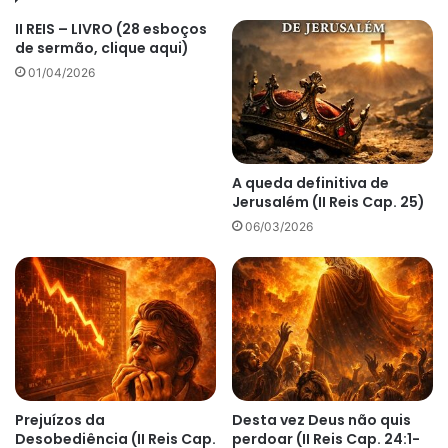
II REIS – LIVRO (28 esboços
de sermão, clique aqui)
01/04/2026
A queda definitiva de
Jerusalém (II Reis Cap. 25)
06/03/2026
Prejuízos da
Desta vez Deus não quis
Desobediência (II Reis Cap.
perdoar (II Reis Cap. 24:1-