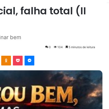
al, falha total (II
inar bem
0
104
5 minutos de leitura
VK
OK
Pocket
Messenger