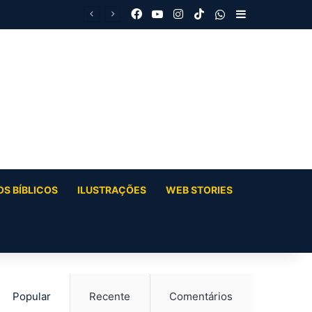
Facebook
YouTube
Instagram
TikTok
WhatsApp
Barra Latera
S BÍBLICOS
ILUSTRAÇÕES
WEB STORIES
Popular
Recente
Comentários