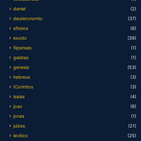
daniel
(2)
deuteronomio
(37)
efesios
(6)
exodo
(39)
fiipenses
(1)
galatas
(1)
genesis
(53)
hebreus
(3)
ICorintios
(3)
isaias
(4)
joao
(6)
jonas
(1)
juízes
(21)
levitico
(25)