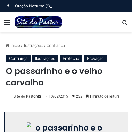
Oração Noturna (Salmo 4)
Menu
B
Início
/
Ilustrações
/
Confiança
Confiança
Ilustrações
Proteção
Provação
O passarinho e o velho
carvalho
Mande
Site do Pastor
10/02/2015
232
1 minuto de leitura
um
e-
mail