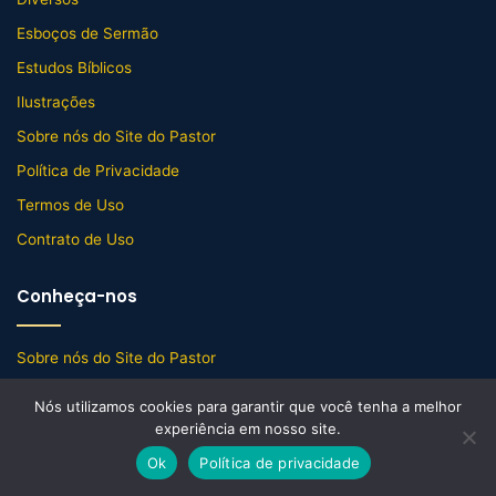
Esboços de Sermão
Estudos Bíblicos
Ilustrações
Sobre nós do Site do Pastor
Política de Privacidade
Termos de Uso
Contrato de Uso
Conheça-nos
Sobre nós do Site do Pastor
Contato
Nós utilizamos cookies para garantir que você tenha a melhor
experiência em nosso site.
Últimas Atualizações
Ok
Política de privacidade
Facebook
X
WhatsApp
Telegram
Viber