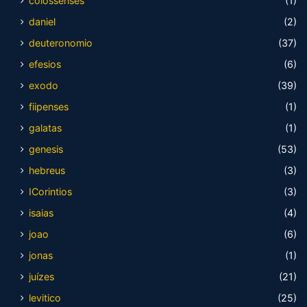
colossenses
(1)
daniel
(2)
deuteronomio
(37)
efesios
(6)
exodo
(39)
fiipenses
(1)
galatas
(1)
genesis
(53)
hebreus
(3)
ICorintios
(3)
isaias
(4)
joao
(6)
jonas
(1)
juízes
(21)
levitico
(25)