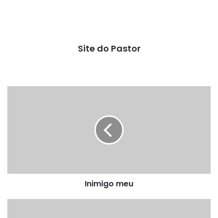
Site do Pastor
Inimigo
meu
Inimigo meu
Já
era!