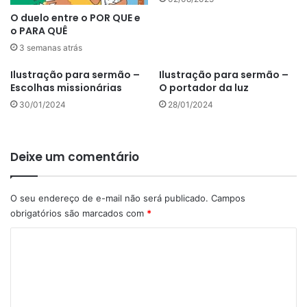
O duelo entre o POR QUE e
o PARA QUÊ
3 semanas atrás
Ilustração para sermão –
Ilustração para sermão –
Escolhas missionárias
O portador da luz
30/01/2024
28/01/2024
Deixe um comentário
O seu endereço de e-mail não será publicado.
Campos
obrigatórios são marcados com
*
C
o
m
e