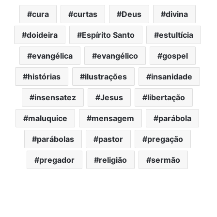
cura
curtas
Deus
divina
doideira
Espírito Santo
estultícia
evangélica
evangélico
gospel
histórias
ilustrações
insanidade
insensatez
Jesus
libertação
maluquice
mensagem
parábola
parábolas
pastor
pregação
pregador
religião
sermão