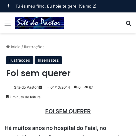
Tu és meu filho, Eu hoje te gerei (Salmo 2)
Menu
B
Início
/
Ilustrações
Ilustrações
Insensatez
Foi sem querer
Mande
Site do Pastor
01/10/2014
0
67
um
1 minuto de leitura
e-
mail
FOI SEM QUERER
Há muitos anos no hospital do Faial, no