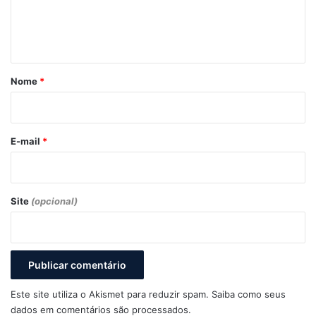
n
t
á
r
Nome
*
i
o
*
E-mail
*
Site
(opcional)
Este site utiliza o Akismet para reduzir spam.
Saiba como seus
dados em comentários são processados
.