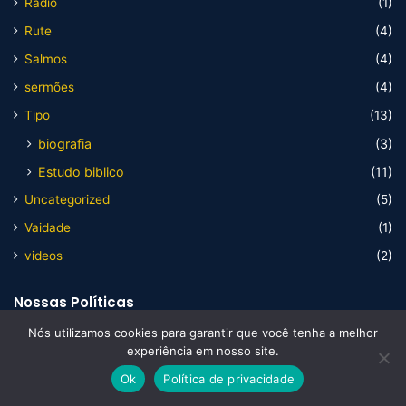
Rádio
(1)
Rute
(4)
Salmos
(4)
sermões
(4)
Tipo
(13)
biografia
(3)
Estudo biblico
(11)
Uncategorized
(5)
Vaidade
(1)
videos
(2)
Nossas Políticas
Nós utilizamos cookies para garantir que você tenha a melhor
experiência em nosso site.
Artigos
Ok
Política de privacidade
Biografias
Facebook
X
WhatsApp
Telegram
Viber