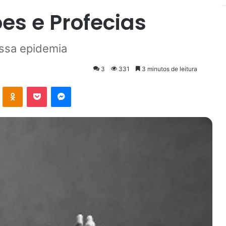
es e Profecias
ssa epidemia
3
331
3 minutos de leitura
VK
OK
Pocket
Messenger