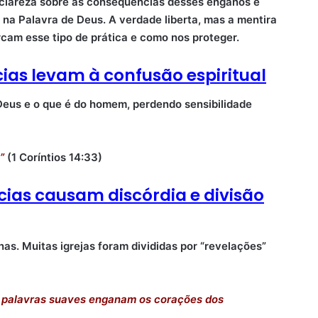
r clareza sobre as consequências desses enganos e
na Palavra de Deus. A verdade liberta, mas a mentira
cam esse tipo de prática e como nos proteger.
cias levam à confusão espiritual
 Deus e o que é do homem, perdendo sensibilidade
”
(1 Coríntios 14:33)
ecias causam discórdia e divisão
nas. Muitas igrejas foram divididas por “revelações”
m palavras suaves enganam os corações dos