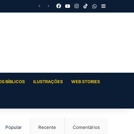
Facebook
YouTube
Instagram
TikTok
WhatsApp
Barra Latera
S BÍBLICOS
ILUSTRAÇÕES
WEB STORIES
Popular
Recente
Comentários