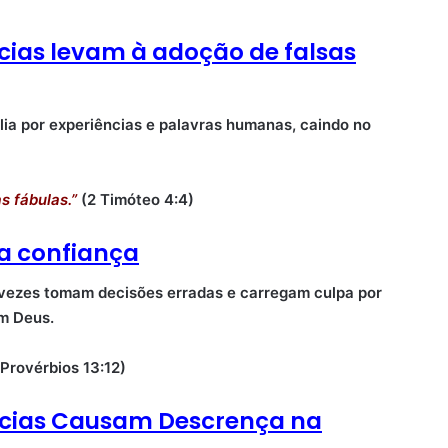
ecias levam à adoção de falsas
blia por experiências e palavras humanas, caindo no
s fábulas.”
(2 Timóteo 4:4)
da confiança
 vezes tomam decisões erradas e carregam culpa por
em Deus.
Provérbios 13:12)
fecias Causam Descrença na