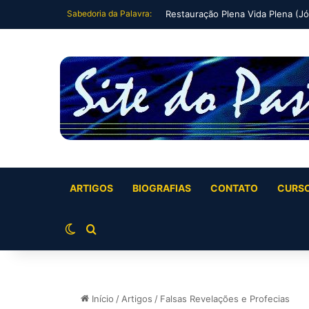
Sabedoria da Palavra:
Fechando um ciclo (Jó 42:7-9)
ARTIGOS
BIOGRAFIAS
CONTATO
CURS
Switch skin
Buscar por
Início
/
Artigos
/
Falsas Revelações e Profecias