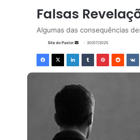
Falsas Revelaçõ
Algumas das consequências de
Mande
Site do Pastor
30/07/2025
um
Facebook
X
Linkedin
Tumblr
Pinterest
Reddit
e-
mail