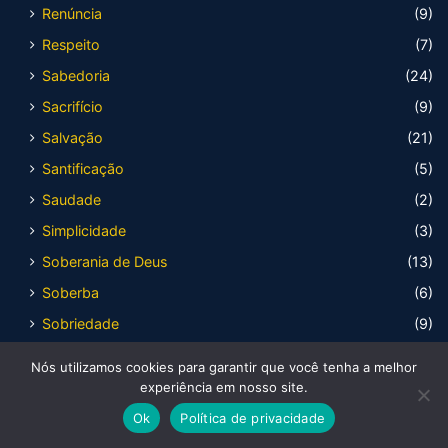
Renúncia
(9)
Respeito
(7)
Sabedoria
(24)
Sacrifício
(9)
Salvação
(21)
Santificação
(5)
Saudade
(2)
Simplicidade
(3)
Soberania de Deus
(13)
Soberba
(6)
Sobriedade
(9)
Solidão
(5)
Nós utilizamos cookies para garantir que você tenha a melhor
Solidariedade
(7)
experiência em nosso site.
Talentos
(7)
Ok
Política de privacidade
Teimosia
(7)
Facebook
X
WhatsApp
Telegram
Viber