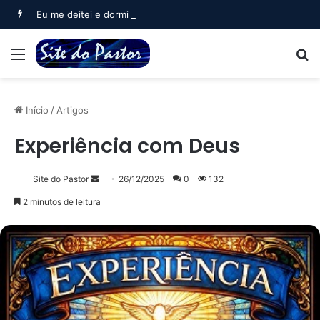
Eu me deitei e dormi (Salmo 3)
Menu
B
Início
/
Artigos
Experiência com Deus
Mande
Site do Pastor
26/12/2025
0
132
um
2 minutos de leitura
e-
mail