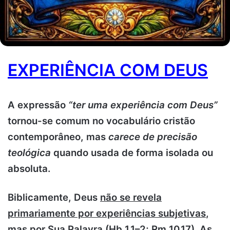
EXPERIÊNCIA COM DEUS
A expressão
“ter uma experiência com Deus”
tornou-se comum no vocabulário cristão
contemporâneo, mas
carece de precisão
teológica
quando usada de forma isolada ou
absoluta.
Biblicamente, Deus
não se revela
primariamente por experiências subjetivas
,
mas
por Sua Palavra
(Hb 1.1–2; Rm 10.17). As