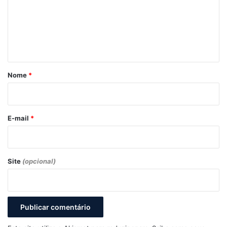
e
n
t
á
r
Nome
*
i
o
*
E-mail
*
Site
(opcional)