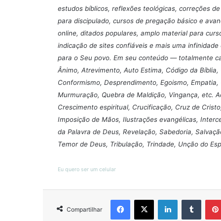
estudos bíblicos, reflexões teológicas, correções de 
para discipulado, cursos de pregação básico e avançad
online, ditados populares, amplo material para curso
indicação de sites confiáveis e mais uma infinidad
para o Seu povo. Em seu conteúdo — totalmente cat
Ânimo, Atrevimento, Auto Estima, Código da Bíblia
Conformismo, Desprendimento, Egoismo, Empatia, Ga
Murmuração, Quebra de Maldição, Vingança, etc. Ad
Crescimento espiritual, Crucificação, Cruz de Cristo
Imposição de Mãos, Ilustrações evangélicas, Interc
da Palavra de Deus, Revelação, Sabedoria, Salvaçã
Temor de Deus, Tribulação, Trindade, Unção do Espír
Eu quero ser um celular
Facebook
X
Linkedin
Tumbl
Compartilhar