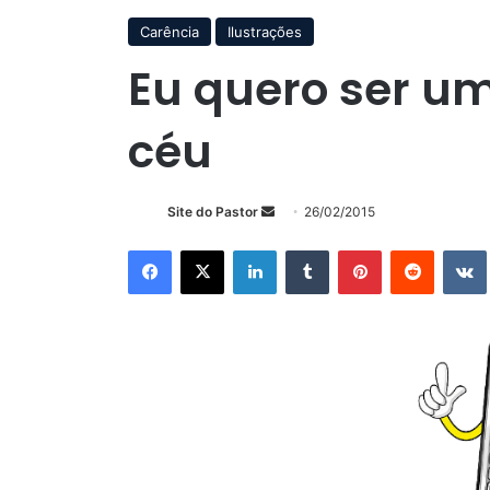
Carência
Ilustrações
Eu quero ser um
céu
Mande
Site do Pastor
26/02/2015
um
Facebook
X
Linkedin
Tumblr
Pinterest
Reddit
e-
mail