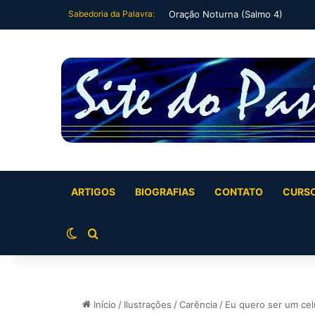
Sabedoria da Palavra:
Oração Noturna (Salmo 4)
ARTIGOS
BIOGRAFIAS
CONTATO
CURS
Switch skin
Buscar por
Início
/
Ilustrações
/
Carência
/
Eu quero ser um celu