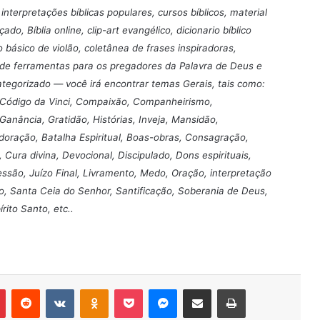
interpretações bíblicas populares, cursos bíblicos, material
o, Bíblia online, clip-art evangélico, dicionario bíblico
 básico de violão, coletânea de frases inspiradoras,
e de ferramentas para os pregadores da Palavra de Deus e
egorizado — você irá encontrar temas Gerais, tais como:
, Código da Vinci, Compaixão, Companheirismo,
nância, Gratidão, Histórias, Inveja, Mansidão,
oração, Batalha Espiritual, Boas-obras, Consagração,
, Cura divina, Devocional, Discipulado, Dons espirituais,
essão, Juízo Final, Livramento, Medo, Oração, interpretação
o, Santa Ceia do Senhor, Santificação, Soberania de Deus,
ito Santo, etc..
r
Pinterest
Reddit
VK
OK
Pocket
Messenger
Compartilhar via e-mail
Imprimir