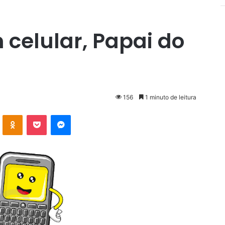
 celular, Papai do
156
1 minuto de leitura
VK
OK
Pocket
Messenger