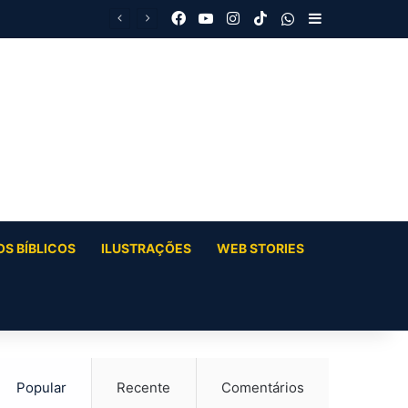
Facebook
YouTube
Instagram
TikTok
WhatsApp
Barra Latera
S BÍBLICOS
ILUSTRAÇÕES
WEB STORIES
Popular
Recente
Comentários