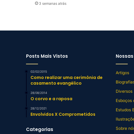
3 semanas atrás
Posts Mais Vistos
Nossas 
02/02/2015
Artigos
Como realizar uma cerimônia de
Biografia
casamento evangélico
Diversos
28/08/2014
O corvo e a raposa
Esboços 
28/12/2021
Estudos B
Envolvidos X Comprometidos
Ilustraçõ
Sobre nós
Categorias