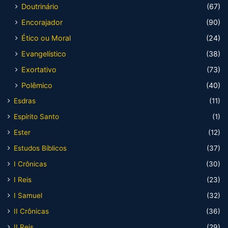
Doutrinário
(67)
Encorajador
(90)
Ético ou Moral
(24)
Evangelístico
(38)
Exortativo
(73)
Polêmico
(40)
Esdras
(11)
Espírito Santo
(1)
Ester
(12)
Estudos Bíblicos
(37)
I Crônicas
(30)
I Reis
(23)
I Samuel
(32)
II Crônicas
(36)
II Reis
(29)