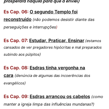
prosperará naquilo para que a enviei
)
Es Cap. 06:
O segundo Templo foi
reconstruído
(não podemos desistir diante das
perseguições e interrupções
)
Es Cap. 07:
Estudar, Praticar, Ensinar
(e
stamos
cansados de ver pregadores hipócritas e mal preparados
)
subindo aos púlpitos
Es Cap. 08:
Esdras tinha vergonha na
cara
(d
enúncia de algumas das incoerências dos
)
evangélicos
Es Cap. 09:
Esdras arrancou os cabelos
(como
manter a igreja limpa das influências mundanas?
)