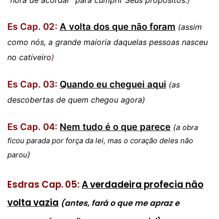
“hora de acordar” para cumprir Seus propósitos.
)
Es Cap. 02:
A volta dos que não foram
(assim
como nós, a grande maioria daquelas pessoas nasceu
no cativeiro
)
Es Cap. 03:
Quando eu cheguei aqui
(as
descobertas de quem chegou agora)
Es Cap. 04:
Nem tudo é o que parece
(a
obra
ficou parada por força da lei, mas o coração deles não
)
parou
Esdras Cap. 05:
A verdadeira profecia não
volta vazia
(
a
ntes, fará o que me apraz e