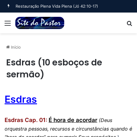
Restauração Plena Vida Plena (Jó 42:10-17)
Menu
B
Início
Esdras (10 esboços de
sermão)
Esdras
Esdras Cap. 01:
É hora de acordar
(Deus
orquestra pessoas, recursos e circunstâncias quando é