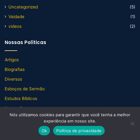
Uncategorized
(5)
Vaidade
(1)
videos
(2)
Nossas Políticas
Artigos
Biografias
Diversos
Esboços de Sermão
Estudos Bíblicos
Ilustrações
Nós utilizamos cookies para garantir que você tenha a melhor
Sobre nós do Site do Pastor
experiência em nosso site.
Política de Privacidade
Ok
Política de privacidade
Termos de Uso