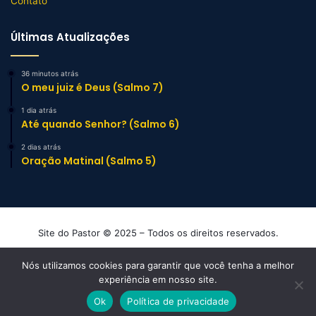
Contato
Últimas Atualizações
36 minutos atrás
O meu juiz é Deus (Salmo 7)
1 dia atrás
Até quando Senhor? (Salmo 6)
2 dias atrás
Oração Matinal (Salmo 5)
Site do Pastor © 2025 – Todos os direitos reservados.
Mensagens e Esboços de Sermão Evangélicos
Nós utilizamos cookies para garantir que você tenha a melhor
experiência em nosso site.
Facebook
YouTube
Instagram
TikTok
WhatsApp
Ok
Política de privacidade