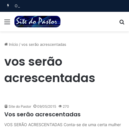
Oração Matinal (Salmo 5)
Menu
B
Início
/
vos serão acrescentadas
vos serão
acrescentadas
Site do Pastor
09/05/2015
270
Vos serão acrescentadas
VOS SERÃO ACRESCENTADAS Conta-se de uma certa mulher