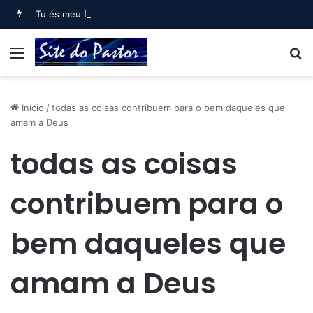
Tu és meu filho, Eu hoje te gerei (Salmo 2)
Menu
B
Início
/
todas as coisas contribuem para o bem daqueles que
amam a Deus
todas as coisas
contribuem para o
bem daqueles que
amam a Deus