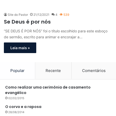
Site do Pastor
21/12/2021
4
539
Se Deus é por nós
“SE DEUS É POR NÓS” foi o título escolhido para este esboço
de sermão, escrito para animar e encorajar a…
Leia mais »
Popular
Recente
Comentários
Como realizar uma cerimônia de casamento
evangélico
02/02/2015
O corvo e a raposa
28/08/2014