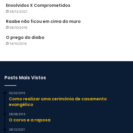
Envolvidos X Comprometidos
28/12/2021
Raabe não ficou em cima do muro
06/10/2016
O prego do diabo
14/10/2014
Posts Mais Vistos
02/02/2015
Como realizar uma cerimônia de casamento
evangélico
28/08/2014
O corvo e a raposa
28/12/2021