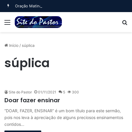
Oração Matinal (Salmo 5)
Menu
B
Início
/
súplica
súplica
Site do Pastor
01/11/2021
5
300
Doar fazer ensinar
“DOAR, FAZER, ENSINAR” é um bom título para este sermão,
pois nos leva à apreciação de alguns preciosos ensinamentos
contidos…