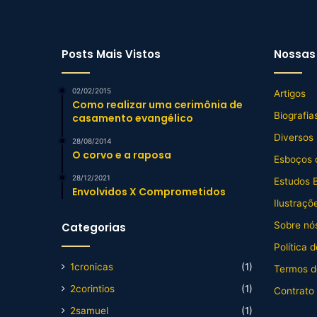
Posts Mais Vistos
Nossas 
02/02/2015
Artigos
Como realizar uma cerimônia de
Biografia
casamento evangélico
Diversos
28/08/2014
O corvo e a raposa
Esboços 
28/12/2021
Estudos B
Envolvidos X Comprometidos
Ilustraçõ
Sobre nós
Categorias
Política 
1cronicas
(1)
Termos d
2corintios
(1)
Contrato
2samuel
(1)