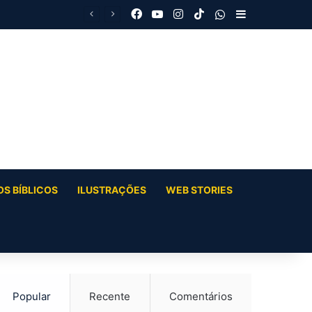
Facebook
YouTube
Instagram
TikTok
WhatsApp
Barra Latera
S BÍBLICOS
ILUSTRAÇÕES
WEB STORIES
Popular
Recente
Comentários