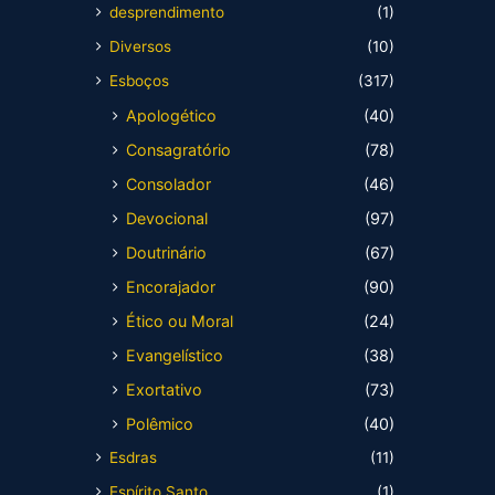
desprendimento
(1)
Diversos
(10)
Esboços
(317)
Apologético
(40)
Consagratório
(78)
Consolador
(46)
Devocional
(97)
Doutrinário
(67)
Encorajador
(90)
Ético ou Moral
(24)
Evangelístico
(38)
Exortativo
(73)
Polêmico
(40)
Esdras
(11)
Espírito Santo
(1)