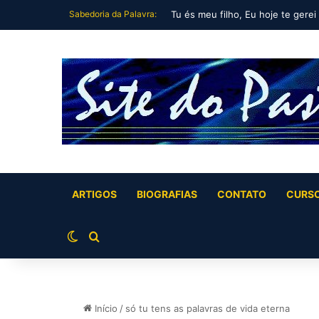
Sabedoria da Palavra:
Tu és meu filho, Eu hoje te gerei
ARTIGOS
BIOGRAFIAS
CONTATO
CURS
Switch skin
Buscar por
Início
/
só tu tens as palavras de vida eterna