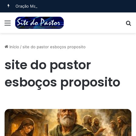
Oração Matinal (Salmo 5)
Menu
B
Início
/
site do pastor esboços proposito
site do pastor
esboços proposito