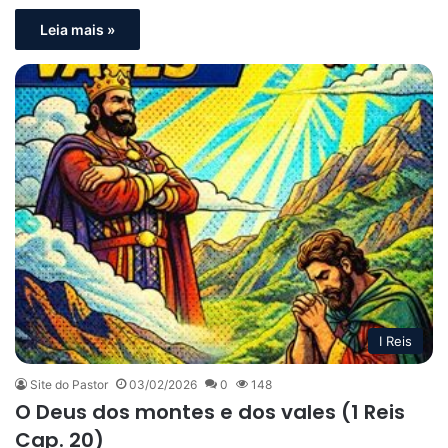
Leia mais »
I Reis
Site do Pastor
03/02/2026
0
148
O Deus dos montes e dos vales (1 Reis
Cap. 20)