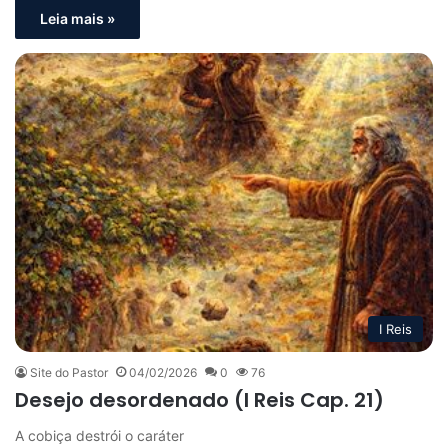
Leia mais »
I Reis
Site do Pastor
04/02/2026
0
76
Desejo desordenado (I Reis Cap. 21)
A cobiça destrói o caráter