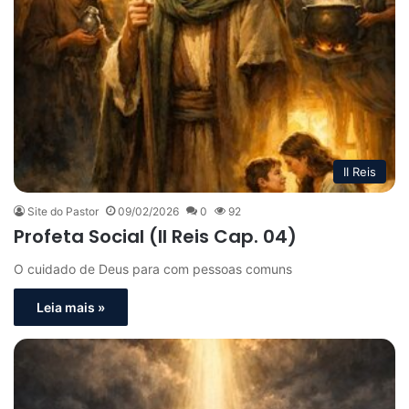
II Reis
Site do Pastor
09/02/2026
0
92
Profeta Social (II Reis Cap. 04)
O cuidado de Deus para com pessoas comuns
Leia mais »