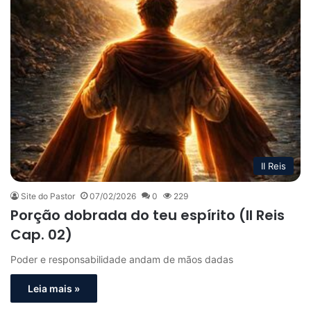
II Reis
Site do Pastor
07/02/2026
0
229
Porção dobrada do teu espírito (II Reis
Cap. 02)
Poder e responsabilidade andam de mãos dadas
Leia mais »