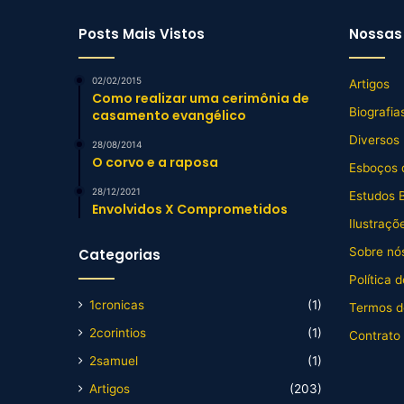
Posts Mais Vistos
Nossas 
02/02/2015
Artigos
Como realizar uma cerimônia de
Biografia
casamento evangélico
Diversos
28/08/2014
O corvo e a raposa
Esboços 
28/12/2021
Estudos B
Envolvidos X Comprometidos
Ilustraçõ
Sobre nós
Categorias
Política 
1cronicas
(1)
Termos d
2corintios
(1)
Contrato
2samuel
(1)
Artigos
(203)