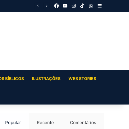
Facebook
YouTube
Instagram
TikTok
WhatsApp
Barra Latera
S BÍBLICOS
ILUSTRAÇÕES
WEB STORIES
Popular
Recente
Comentários