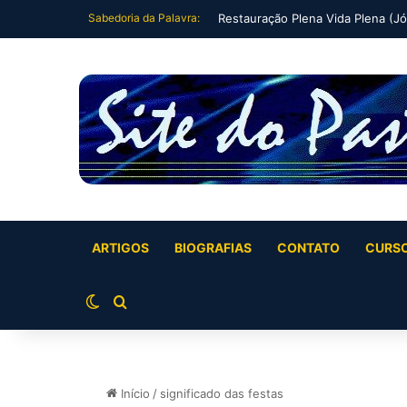
Sabedoria da Palavra:
Restauração Plena Vida Plena (Jó
ARTIGOS
BIOGRAFIAS
CONTATO
CURS
Switch skin
Buscar por
Início
/
significado das festas