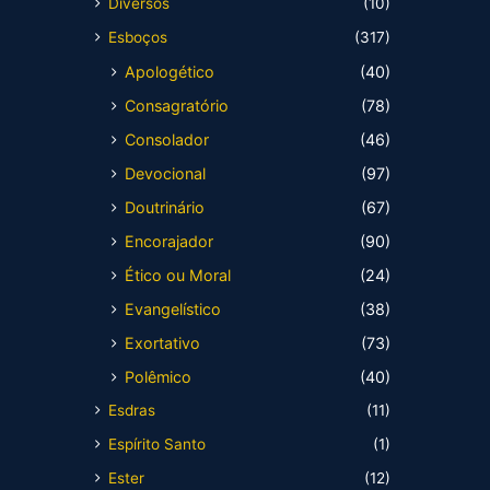
Diversos
(10)
Esboços
(317)
Apologético
(40)
Consagratório
(78)
Consolador
(46)
Devocional
(97)
Doutrinário
(67)
Encorajador
(90)
Ético ou Moral
(24)
Evangelístico
(38)
Exortativo
(73)
Polêmico
(40)
Esdras
(11)
Espírito Santo
(1)
Ester
(12)