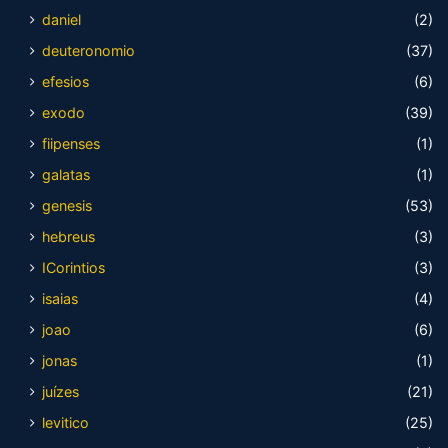
daniel
(2)
deuteronomio
(37)
efesios
(6)
exodo
(39)
fiipenses
(1)
galatas
(1)
genesis
(53)
hebreus
(3)
ICorintios
(3)
isaias
(4)
joao
(6)
jonas
(1)
juízes
(21)
levitico
(25)