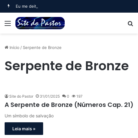
Eu me deitei e dormi (Salmo 3)
Menu
B
Início
/
Serpente de Bronze
Serpente de Bronze
Site do Pastor
31/01/2025
0
197
A Serpente de Bronze (Números Cap. 21)
Um símbolo de salvação
Leia mais »