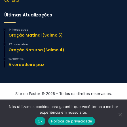
Contato
Últimas Atualizações
14 horas atrás
Oração Matinal (Salmo 5)
22 horas atrás
Oração Noturna (Salmo 4)
14/10/2014
A verdadeira paz
Site do Pastor © 2025 – Todos os direitos reservados.
Mensagens e Esboços de Sermão Evangélicos
Nós utilizamos cookies para garantir que você tenha a melhor
experiência em nosso site.
Facebook
YouTube
Instagram
TikTok
WhatsApp
Ok
Política de privacidade