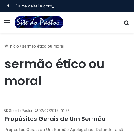
Eu me deitei e dormi (Salmo 3)
Menu
B
Início
/
sermão ético ou moral
sermão ético ou
moral
Site do Pastor
02/02/2015
52
Propósitos Gerais de Um Sermão
Propósitos Gerais de Um Sermão Apologético: Defender a sã