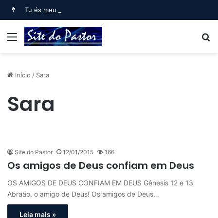
Tu és meu filho, Eu hoje te gerei (Salmo 2)
Menu
B
Início
/
Sara
Sara
Site do Pastor
12/01/2015
166
Os amigos de Deus confiam em Deus
OS AMIGOS DE DEUS CONFIAM EM DEUS Gênesis 12 e 13
Abraão, o amigo de Deus! Os amigos de Deus…
Leia mais »