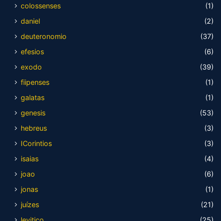
colossenses
(1)
daniel
(2)
deuteronomio
(37)
efesios
(6)
exodo
(39)
fiipenses
(1)
galatas
(1)
genesis
(53)
hebreus
(3)
ICorintios
(3)
isaias
(4)
joao
(6)
jonas
(1)
juízes
(21)
levitico
(25)