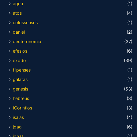
ageu
(1)
atos
(4)
colossenses
(1)
daniel
(2)
deuteronomio
(37)
efesios
(6)
exodo
(39)
fiipenses
(1)
galatas
(1)
genesis
(53)
hebreus
(3)
ICorintios
(3)
isaias
(4)
joao
(6)
jonas
(1)