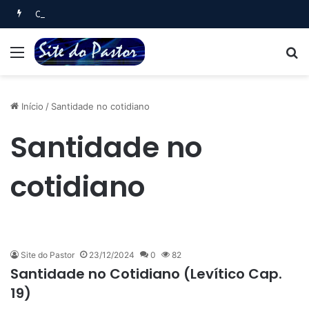
Oração Noturna (Salmo 4)
Menu
B
Início
/
Santidade no cotidiano
Santidade no
cotidiano
Site do Pastor
23/12/2024
0
82
Santidade no Cotidiano (Levítico Cap.
19)