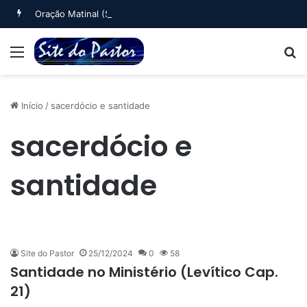
Oração Matinal (Salmo 5)
Menu
B
Início
/
sacerdócio e santidade
sacerdócio e
santidade
Site do Pastor
25/12/2024
0
58
Santidade no Ministério (Levítico Cap.
21)