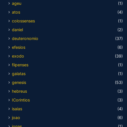
ageu
(1)
atos
(4)
colossenses
(1)
daniel
(2)
deuteronomio
(37)
efesios
(6)
exodo
(39)
fiipenses
(1)
galatas
(1)
genesis
(53)
hebreus
(3)
ICorintios
(3)
isaias
(4)
joao
(6)
jonas
(1)