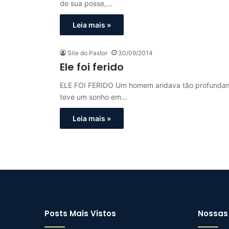
de sua posse,…
Leia mais »
Site do Pastor
30/09/2014
Ele foi ferido
ELE FOI FERIDO Um homem andava tão profundame
teve um sonho em…
Leia mais »
Posts Mais Vistos
Nossas 