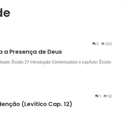
de
0
205
a a Presença de Deus
ase: Êxodo 27 Introdução Contextualize o capítulo: Êxodo
1
52
enção (Levítico Cap. 12)