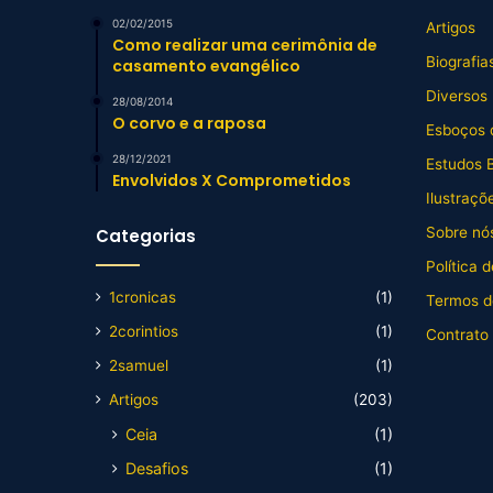
02/02/2015
Artigos
Como realizar uma cerimônia de
Biografia
casamento evangélico
Diversos
28/08/2014
O corvo e a raposa
Esboços 
28/12/2021
Estudos B
Envolvidos X Comprometidos
Ilustraçõ
Sobre nós
Categorias
Política 
1cronicas
(1)
Termos d
2corintios
(1)
Contrato
2samuel
(1)
Artigos
(203)
Ceia
(1)
Desafios
(1)