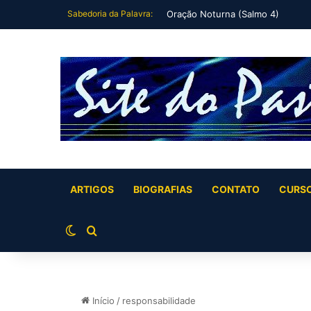
Sabedoria da Palavra:
Oração Noturna (Salmo 4)
ARTIGOS
BIOGRAFIAS
CONTATO
CURS
Switch skin
Buscar por
Início
/
responsabilidade