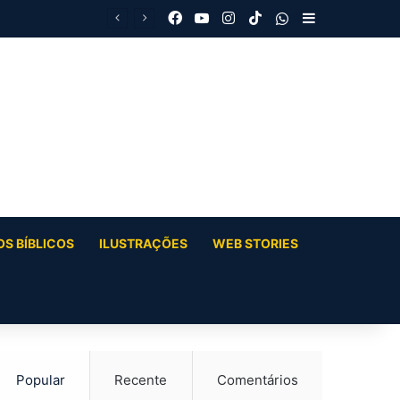
Facebook
YouTube
Instagram
TikTok
WhatsApp
Barra Latera
S BÍBLICOS
ILUSTRAÇÕES
WEB STORIES
Popular
Recente
Comentários