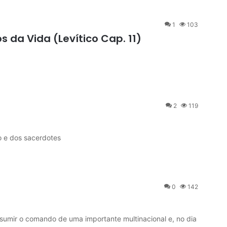
1
103
 da Vida (Levítico Cap. 11)
2
119
)
o e dos sacerdotes
0
142
mir o comando de uma importante multinacional e, no dia