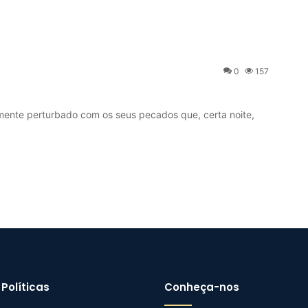
0
157
nte perturbado com os seus pecados que, certa noite,
Políticas
Conheça-nos