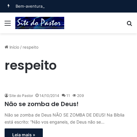
Bem-aventurado o homem que… (Salmo 1)
Menu
B
Início
/
respeito
respeito
Site do Pastor
14/10/2014
11
209
Não se zomba de Deus!
Não se zomba de Deus NÃO SE ZOMBA DE DEUS! Na Bíblia
está escrito: “Não vos enganeis, de Deus não se…
Leia mais »