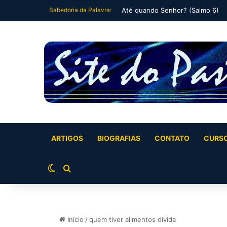
Sabedoria da Palavra:
Até quando Senhor? (Salmo 6)
ARTIGOS
BIOGRAFIAS
CONTATO
CURS
Switch skin
Buscar por
Início
/
quem tiver alimentos divida