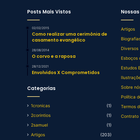
Posts Mais Vistos
Nossas 
02/02/2015
Artigos
Como realizar uma cerimônia de
Biografia
casamento evangélico
Diversos
28/08/2014
O corvo e a raposa
Esboços 
28/12/2021
Estudos B
Envolvidos X Comprometidos
Ilustraçõ
Sobre nós
Categorias
Política 
1cronicas
(1)
Termos d
2corintios
(1)
Contrato
2samuel
(1)
Artigos
(203)