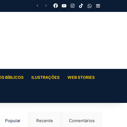
Facebook
YouTube
Instagram
TikTok
WhatsApp
Barra Latera
S BÍBLICOS
ILUSTRAÇÕES
WEB STORIES
Popular
Recente
Comentários