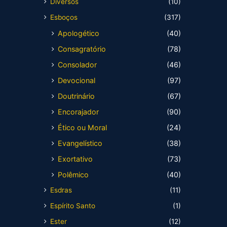
Diversos
(10)
Esboços
(317)
Apologético
(40)
Consagratório
(78)
Consolador
(46)
Devocional
(97)
Doutrinário
(67)
Encorajador
(90)
Ético ou Moral
(24)
Evangelístico
(38)
Exortativo
(73)
Polêmico
(40)
Esdras
(11)
Espírito Santo
(1)
Ester
(12)