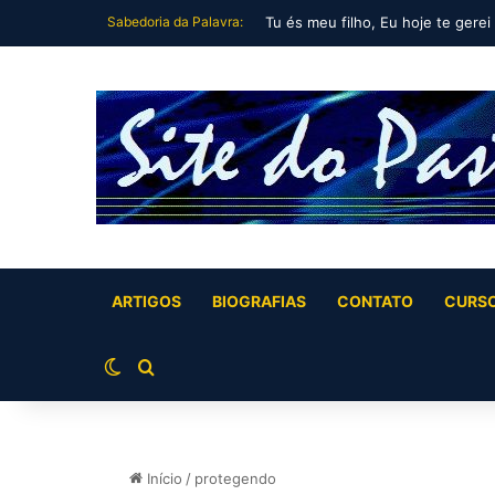
Sabedoria da Palavra:
Tu és meu filho, Eu hoje te gerei
ARTIGOS
BIOGRAFIAS
CONTATO
CURS
Switch skin
Buscar por
Início
/
protegendo