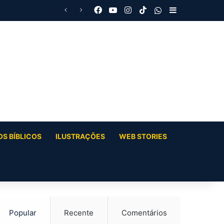
Facebook
YouTube
Instagram
TikTok
WhatsApp
Barra Latera
S BÍBLICOS
ILUSTRAÇÕES
WEB STORIES
Popular
Recente
Comentários