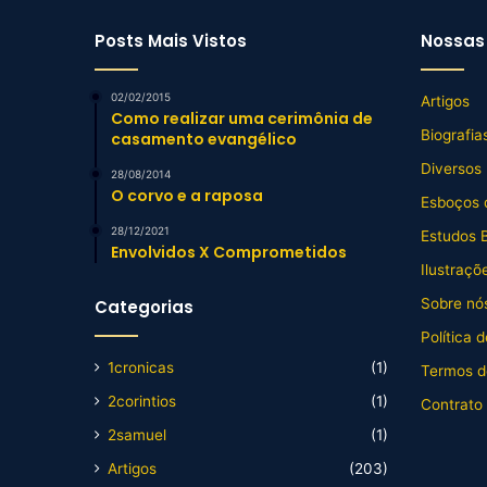
Posts Mais Vistos
Nossas 
02/02/2015
Artigos
Como realizar uma cerimônia de
Biografia
casamento evangélico
Diversos
28/08/2014
O corvo e a raposa
Esboços 
28/12/2021
Estudos B
Envolvidos X Comprometidos
Ilustraçõ
Sobre nós
Categorias
Política 
1cronicas
(1)
Termos d
2corintios
(1)
Contrato
2samuel
(1)
Artigos
(203)