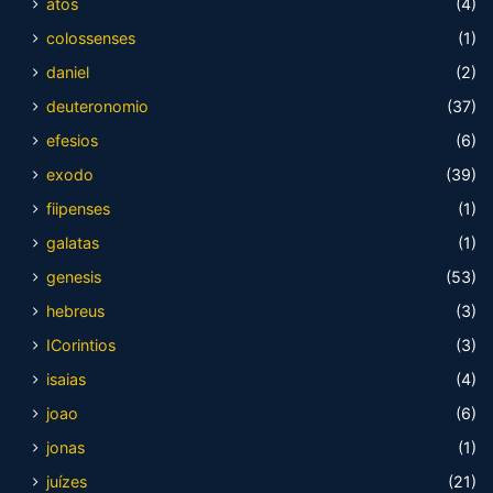
atos
(4)
colossenses
(1)
daniel
(2)
deuteronomio
(37)
efesios
(6)
exodo
(39)
fiipenses
(1)
galatas
(1)
genesis
(53)
hebreus
(3)
ICorintios
(3)
isaias
(4)
joao
(6)
jonas
(1)
juízes
(21)