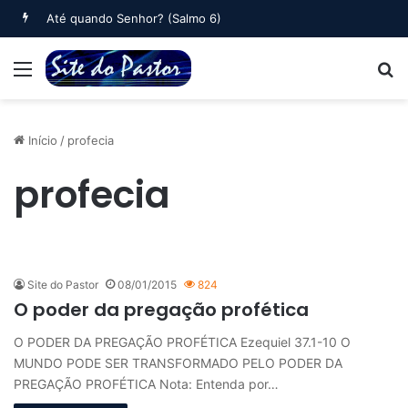
Oração Matinal (Salmo 5)
Menu
B
Início
/
profecia
profecia
Site do Pastor
08/01/2015
824
O poder da pregação profética
O PODER DA PREGAÇÃO PROFÉTICA Ezequiel 37.1-10 O
MUNDO PODE SER TRANSFORMADO PELO PODER DA
PREGAÇÃO PROFÉTICA Nota: Entenda por…