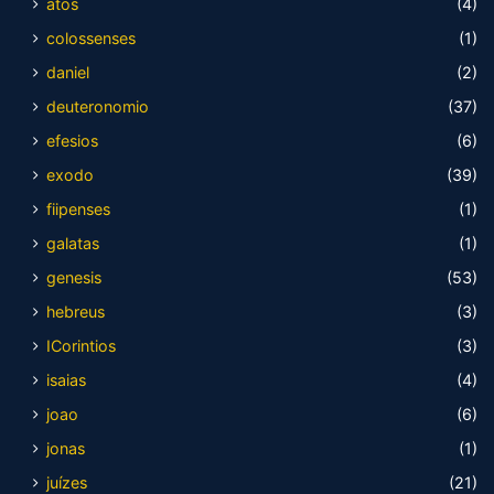
atos
(4)
colossenses
(1)
daniel
(2)
deuteronomio
(37)
efesios
(6)
exodo
(39)
fiipenses
(1)
galatas
(1)
genesis
(53)
hebreus
(3)
ICorintios
(3)
isaias
(4)
joao
(6)
jonas
(1)
juízes
(21)