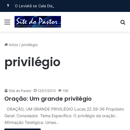
O Leviatã se Cala Diante do Trono (Jó 40:6 a Jó 41:34)
Menu
B
Início
/
privilégio
privilégio
Site do Pastor
12/01/2015
156
Oração: Um grande privilégio
ORAÇÃO, UM GRANDE PRIVILÉGIO Lucas 22.39-36 Propósito
Geral: Consolador. Tema Específico: O privilégio da oração .
Afirmação Teológica: Umas…