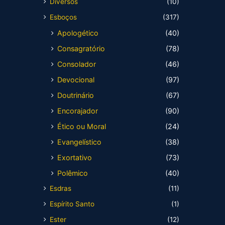
Diversos
(10)
Esboços
(317)
Apologético
(40)
Consagratório
(78)
Consolador
(46)
Devocional
(97)
Doutrinário
(67)
Encorajador
(90)
Ético ou Moral
(24)
Evangelístico
(38)
Exortativo
(73)
Polêmico
(40)
Esdras
(11)
Espírito Santo
(1)
Ester
(12)