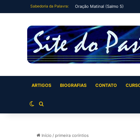
Sabedoria da Palavra:
Oração Matinal (Salmo 5)
ARTIGOS
BIOGRAFIAS
CONTATO
CURS
Switch skin
Buscar por
Início
/
primeira coríntios