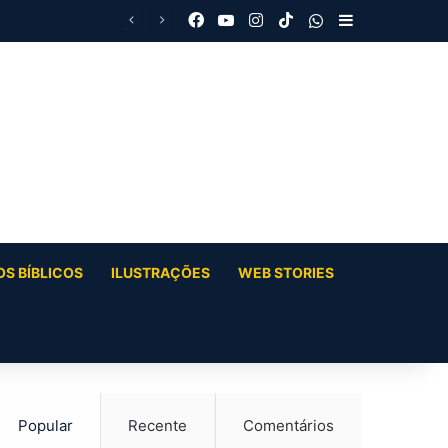
Facebook
YouTube
Instagram
TikTok
WhatsApp
Barra Latera
S BÍBLICOS
ILUSTRAÇÕES
WEB STORIES
Popular
Recente
Comentários