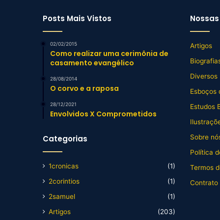
Posts Mais Vistos
Nossas 
02/02/2015
Artigos
Como realizar uma cerimônia de
Biografia
casamento evangélico
Diversos
28/08/2014
O corvo e a raposa
Esboços 
28/12/2021
Estudos B
Envolvidos X Comprometidos
Ilustraçõ
Sobre nós
Categorias
Política 
1cronicas
(1)
Termos d
2corintios
(1)
Contrato
2samuel
(1)
Artigos
(203)