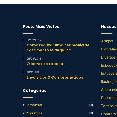
Posts Mais Vistos
Nossas 
02/02/2015
Artigos
Como realizar uma cerimônia de
Biografia
casamento evangélico
Diversos
28/08/2014
O corvo e a raposa
Esboços 
28/12/2021
Estudos B
Envolvidos X Comprometidos
Ilustraçõ
Sobre nós
Categorias
Política 
1cronicas
(1)
Termos d
2corintios
(1)
Contrato