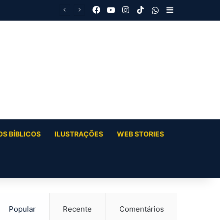
Facebook
YouTube
Instagram
TikTok
WhatsApp
Barra Latera
S BÍBLICOS
ILUSTRAÇÕES
WEB STORIES
Popular
Recente
Comentários