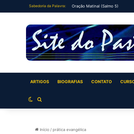
Sabedoria da Palavra:
Oração Matinal (Salmo 5)
ARTIGOS
BIOGRAFIAS
CONTATO
CURS
Switch skin
Buscar por
Início
/
prática evangélica