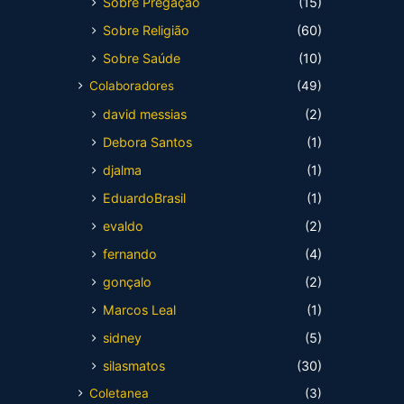
Sobre Pregação
(15)
Sobre Religião
(60)
Sobre Saúde
(10)
Colaboradores
(49)
david messias
(2)
Debora Santos
(1)
djalma
(1)
EduardoBrasil
(1)
evaldo
(2)
fernando
(4)
gonçalo
(2)
Marcos Leal
(1)
sidney
(5)
silasmatos
(30)
Coletanea
(3)