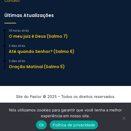
Contato
Últimas Atualizações
16 horas atrás
O meu juiz é Deus (Salmo 7)
2 dias atrás
Até quando Senhor? (Salmo 6)
3 dias atrás
Oração Matinal (Salmo 5)
Site do Pastor © 2025 – Todos os direitos reservados.
Mensagens e Esboços de Sermão Evangélicos
Nós utilizamos cookies para garantir que você tenha a melhor
experiência em nosso site.
Facebook
YouTube
Instagram
TikTok
WhatsApp
Ok
Política de privacidade