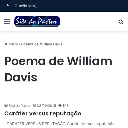
Oração Matinal (Salmo 5)
Menu
B
Início
/
Poema de William Davis
Poema de William
Davis
Site do Pastor
03/02/2015
103
Caráter versus reputação
CARÁTER VERSUS REPUTAÇÃO Caráter versus reputação