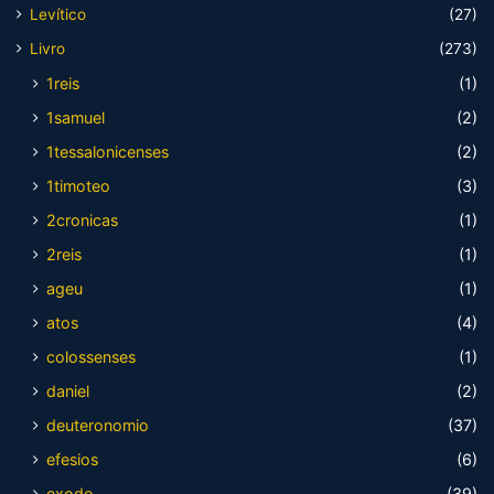
Levítico
(27)
Livro
(273)
1reis
(1)
1samuel
(2)
1tessalonicenses
(2)
1timoteo
(3)
2cronicas
(1)
2reis
(1)
ageu
(1)
atos
(4)
colossenses
(1)
daniel
(2)
deuteronomio
(37)
efesios
(6)
exodo
(39)