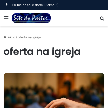
Eu me deitei e dormi (Salmo 3)
Menu
B
Início
/
oferta na igreja
oferta na igreja