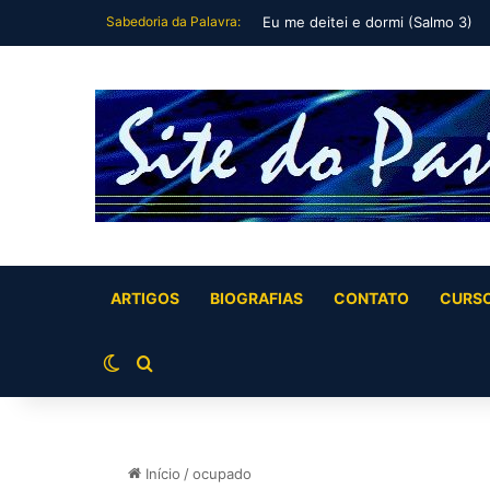
Sabedoria da Palavra:
Tu és meu filho, Eu hoje te gerei
ARTIGOS
BIOGRAFIAS
CONTATO
CURS
Switch skin
Buscar por
Início
/
ocupado