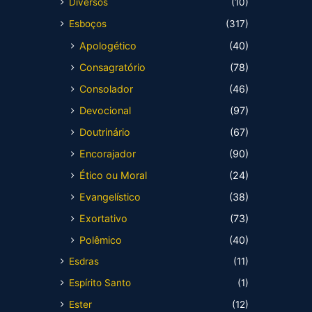
Diversos
(10)
Esboços
(317)
Apologético
(40)
Consagratório
(78)
Consolador
(46)
Devocional
(97)
Doutrinário
(67)
Encorajador
(90)
Ético ou Moral
(24)
Evangelístico
(38)
Exortativo
(73)
Polêmico
(40)
Esdras
(11)
Espírito Santo
(1)
Ester
(12)