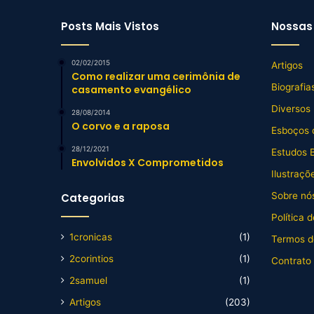
Posts Mais Vistos
Nossas 
02/02/2015
Artigos
Como realizar uma cerimônia de
Biografia
casamento evangélico
Diversos
28/08/2014
O corvo e a raposa
Esboços 
28/12/2021
Estudos B
Envolvidos X Comprometidos
Ilustraçõ
Sobre nós
Categorias
Política 
1cronicas
(1)
Termos d
2corintios
(1)
Contrato
2samuel
(1)
Artigos
(203)