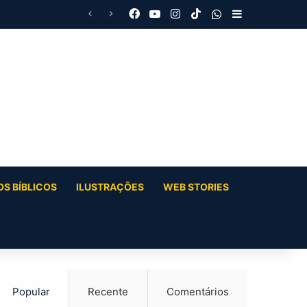
Facebook
YouTube
Instagram
TikTok
WhatsApp
Barra Latera
S BÍBLICOS
ILUSTRAÇÕES
WEB STORIES
Popular
Recente
Comentários