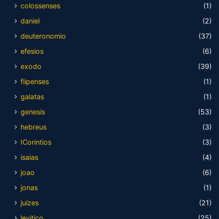
colossenses
(1)
daniel
(2)
deuteronomio
(37)
efesios
(6)
exodo
(39)
fiipenses
(1)
galatas
(1)
genesis
(53)
hebreus
(3)
ICorintios
(3)
isaias
(4)
joao
(6)
jonas
(1)
juízes
(21)
levitico
(25)