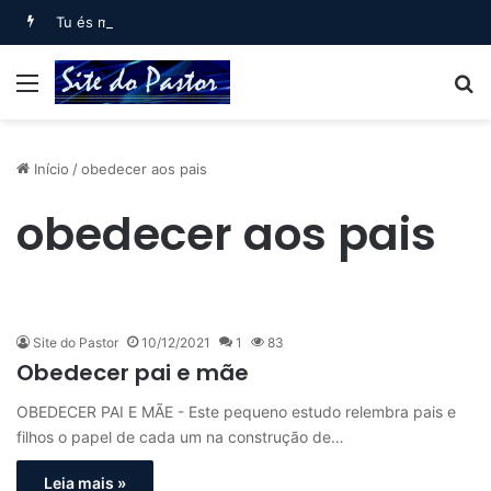
Tu és meu filho, Eu hoje te gerei (Salmo 2)
Menu
B
Início
/
obedecer aos pais
obedecer aos pais
Site do Pastor
10/12/2021
1
83
Obedecer pai e mãe
OBEDECER PAI E MÃE - Este pequeno estudo relembra pais e
filhos o papel de cada um na construção de…
Leia mais »