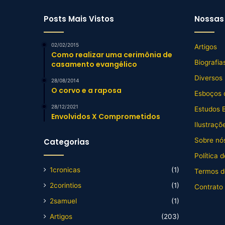
Posts Mais Vistos
Nossas 
02/02/2015
Artigos
Como realizar uma cerimônia de
Biografia
casamento evangélico
Diversos
28/08/2014
O corvo e a raposa
Esboços 
28/12/2021
Estudos B
Envolvidos X Comprometidos
Ilustraçõ
Sobre nós
Categorias
Política 
1cronicas
(1)
Termos d
2corintios
(1)
Contrato
2samuel
(1)
Artigos
(203)