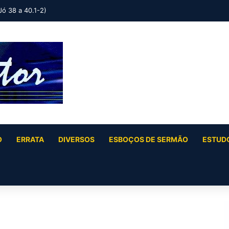
ruel (Jó 36 e 37)
O
ERRATA
DIVERSOS
ESBOÇOS DE SERMÃO
ESTUDO