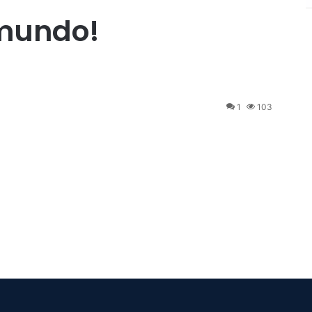
mundo!
1
103