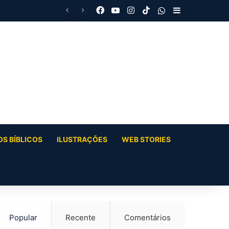
Facebook
YouTube
Instagram
TikTok
WhatsApp
Barra Latera
S BÍBLICOS
ILUSTRAÇÕES
WEB STORIES
Popular
Recente
Comentários