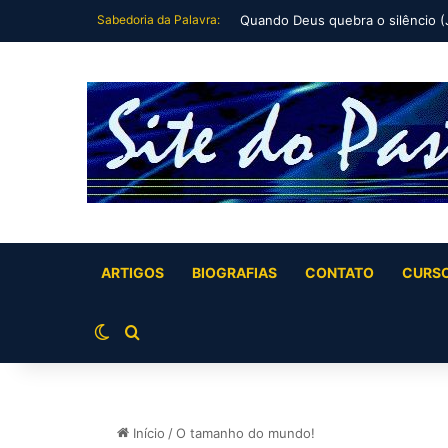
Sabedoria da Palavra:
Teologia Sublime Com Aplicação C
ARTIGOS
BIOGRAFIAS
CONTATO
CURS
Switch skin
Buscar por
Início
/
O tamanho do mundo!