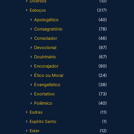
Diversos
(10)
Esboços
(317)
Apologético
(40)
Consagratório
(78)
Consolador
(46)
Devocional
(97)
Doutrinário
(67)
Encorajador
(90)
Ético ou Moral
(24)
Evangelístico
(38)
Exortativo
(73)
Polêmico
(40)
Esdras
(11)
Espírito Santo
(1)
Ester
(12)