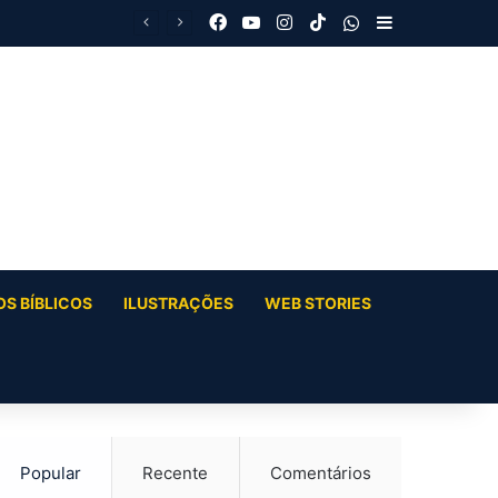
Facebook
YouTube
Instagram
TikTok
WhatsApp
Barra Latera
S BÍBLICOS
ILUSTRAÇÕES
WEB STORIES
Popular
Recente
Comentários