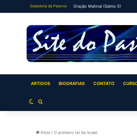
Sabedoria da Palavra:
Oração Matinal (Salmo 5)
ARTIGOS
BIOGRAFIAS
CONTATO
CURS
Switch skin
Buscar por
Início
/
O primeiro rei de Israel