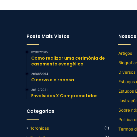
Posts Mais Vistos
Nossas 
02/02/2015
Artigos
Como realizar uma cerimônia de
Biografia
casamento evangélico
Diversos
28/08/2014
O corvo e a raposa
Esboços 
28/12/2021
Estudos B
Envolvidos X Comprometidos
Ilustraçõ
Sobre nós
Categorias
Política 
1cronicas
(1)
Termos d