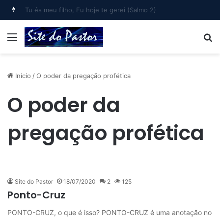
Bem-aventurado o homem que… (Salmo 1)
Menu
B
Início
/
O poder da pregação profética
O poder da
pregação profética
Site do Pastor
18/07/2020
2
125
Ponto-Cruz
PONTO-CRUZ, o que é isso? PONTO-CRUZ é uma anotação no