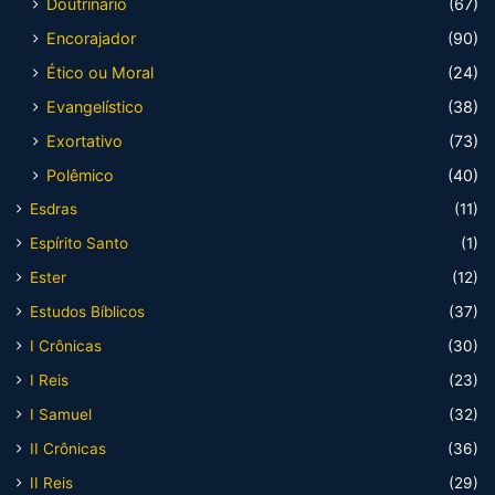
Doutrinário
(67)
Encorajador
(90)
Ético ou Moral
(24)
Evangelístico
(38)
Exortativo
(73)
Polêmico
(40)
Esdras
(11)
Espírito Santo
(1)
Ester
(12)
Estudos Bíblicos
(37)
I Crônicas
(30)
I Reis
(23)
I Samuel
(32)
II Crônicas
(36)
II Reis
(29)